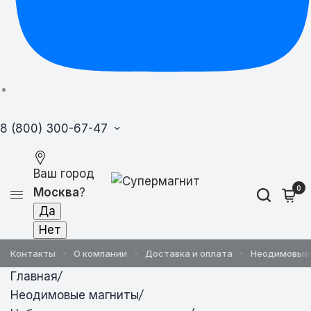
8 (800) 300-67-47
Ваш город
0
Москва
?
Контакты
О компании
Доставка и оплата
Неодимовые
Главная
/
Неодимовые магниты
/