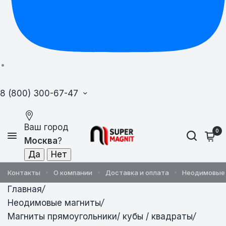
8 (800) 300-67-47
Ваш город
0
Москва
?
Контакты
О компании
Доставка и оплата
Неодимовые
Главная
/
Неодимовые магниты
/
Магниты прямоугольники/ кубы / квадраты
/