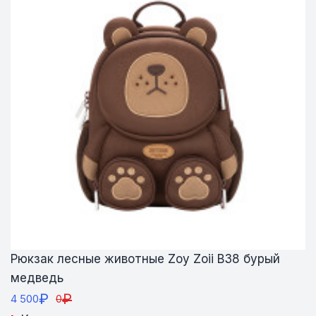
Рюкзак лесные животные Zoy Zoii В38 бурый
медведь
₽
₽
4 500
0