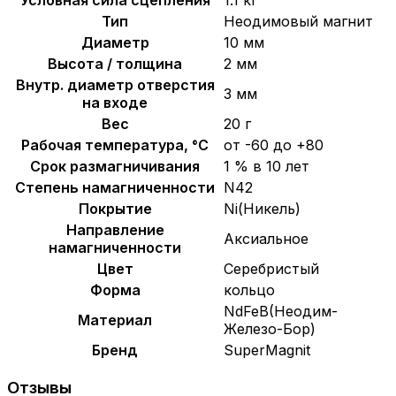
Тип
Неодимовый магнит
Диаметр
10 мм
Высота / толщина
2 мм
Внутр. диаметр отверстия
3 мм
на входе
Вес
20 г
Рабочая температура, °C
от -60 до +80
Срок размагничивания
1 % в 10 лет
Степень намагниченности
N42
Покрытие
Ni(Никель)
Направление
Аксиальное
намагниченности
Цвет
Серебристый
Форма
кольцо
NdFeB(Неодим-
Материал
Железо-Бор)
Бренд
SuperMagnit
Отзывы