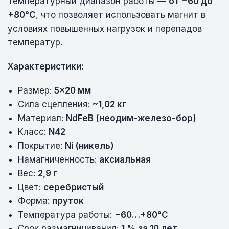
Температурный диапазон работы —
от −60 до
+80°C
, что позволяет использовать магнит в
условиях повышенных нагрузок и перепадов
температур.
Характеристики:
Размер:
5×20 мм
Сила сцепления:
~1,02 кг
Материал:
NdFeB (неодим-железо-бор)
Класс:
N42
Покрытие:
Ni (никель)
Намагниченность:
аксиальная
Вес:
2,9 г
Цвет:
серебристый
Форма:
пруток
Температура работы:
−60…+80°C
Срок размагничивания:
1 % за 10 лет