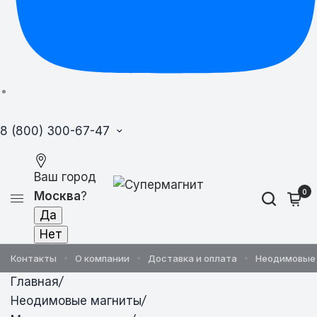
8 (800) 300-67-47
Ваш город
0
Москва
?
Контакты
О компании
Доставка и оплата
Неодимовые
Главная
/
Неодимовые магниты
/